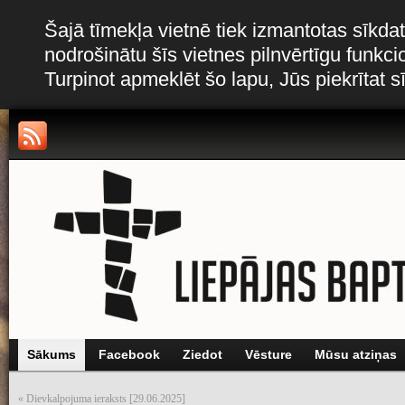
Šajā tīmekļa vietnē tiek izmantotas sīkdat
nodrošinātu šīs vietnes pilnvērtīgu funkc
Turpinot apmeklēt šo lapu, Jūs piekrītat 
Sākums
Facebook
Ziedot
Vēsture
Mūsu atziņas
«
Dievkalpojuma ieraksts [29.06.2025]