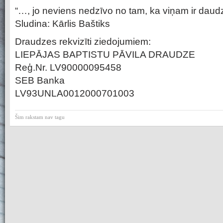
“…, jo neviens nedzīvo no tam, ka viņam ir daud
Sludina: Kārlis Baštiks
Draudzes rekvizīti ziedojumiem:
LIEPĀJAS BAPTISTU PĀVILA DRAUDZE
Reģ.Nr. LV90000095458
SEB Banka
LV93UNLA0012000701003
Šim rakstam nav tagu