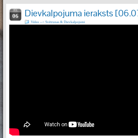
Dievkalpojuma ieraksts [06.
JŪL
06
Video --> Svētrunas & Dievkalpojumi