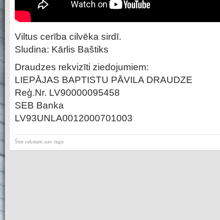
Viltus cerība cilvēka sirdī.
Sludina: Kārlis Baštiks
Draudzes rekvizīti ziedojumiem:
LIEPĀJAS BAPTISTU PĀVILA DRAUDZE
Reģ.Nr. LV90000095458
SEB Banka
LV93UNLA0012000701003
Šim rakstam nav tagu