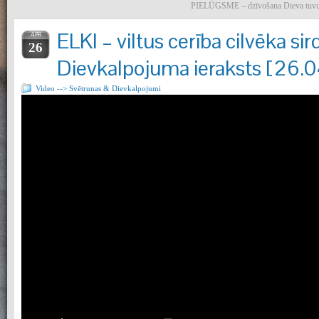
PIELŪGSME – dzīvošana Dieva tuvumā
ELKI – viltus cerība cilvēka sird
APR
26
Dievkalpojuma ieraksts [26.
Video --> Svētrunas & Dievkalpojumi