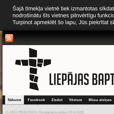
Šajā tīmekļa vietnē tiek izmantotas sīkdat
nodrošinātu šīs vietnes pilnvērtīgu funkc
Turpinot apmeklēt šo lapu, Jūs piekrītat 
Sākums
Facebook
Ziedot
Vēsture
Mūsu atziņas
«
LABĀS PROBLĒMAS | Dievkalpojuma ieraksts [19.04.2026]