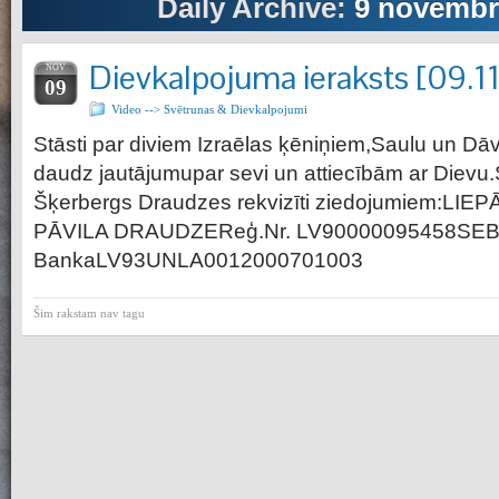
Daily Archive:
9 novembri
Dievkalpojuma ieraksts [09.1
NOV
09
Video --> Svētrunas & Dievkalpojumi
Stāsti par diviem Izraēlas ķēniņiem,Saulu un Dā
daudz jautājumupar sevi un attiecībām ar Dievu.S
Šķerbergs Draudzes rekvizīti ziedojumiem:LI
PĀVILA DRAUDZEReģ.Nr. LV90000095458SE
BankaLV93UNLA0012000701003
Šim rakstam nav tagu